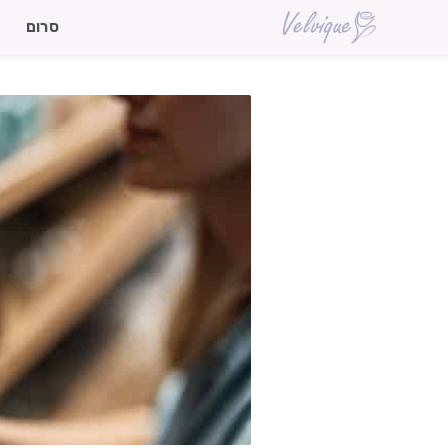
דלג
סרום
תוכן