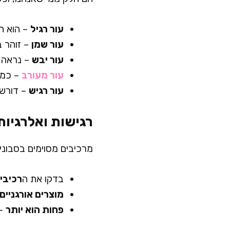
עור רגיל
– הוא הח
עור שמן
– זוהר ב
עור יבש
– נראה פ
עור מעורב
– כמו 
עור רגיש
– דורש 
רגישות ואלרגיות
מרכיבים מסוימים בסבונים 
בדקו את ה
רכיבי
מוצרים אורגניים
פחות הוא יותר
– 