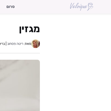
דלג
סרום
תוכן
מגזין
מאת:
ריטה פסחוב
| בריא