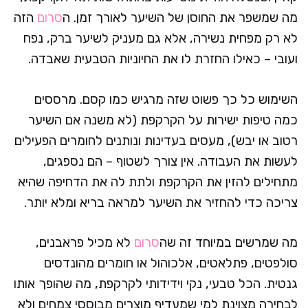
מה שמשפר את החוסן של השיער לאורך זמן. ה
סרום
הזה
לא רק מפחית נשירה, אלא גם מעניק לשיער ברק, נפח
ועובי – כאילו החזרת לו את החיוניות הטבעית שאבדה.
השימוש כל כך פשוט שזה מרגיש כמו קסם. מרססים
כמה טיפות ישירות על הקרקפת (לא משנה אם השיער
רטוב או יבש), מעסים בעדינות ונותנים לחומרים הפעילים
לעשות את העבודה. אין צורך לשטוף – הם נספגים,
מתחילים להזין את הקרקפת ולתת לה את הדחיפה שהיא
צריכה כדי להחזיר את השיער למראה בריא ומלא יותר.
מה שמרשים במיוחד זה שה
סרום
לא מכיל פראבנים,
סולפטים, פתלאטים, אלכוהול או חומרים מהונדסים
גנטית. הכל טבעי, נקי וידידותי לקרקפת, מה שהופך אותו
לבחירה מצוינת למי שמעדיף מוצרים מבוססי צמחים ולא