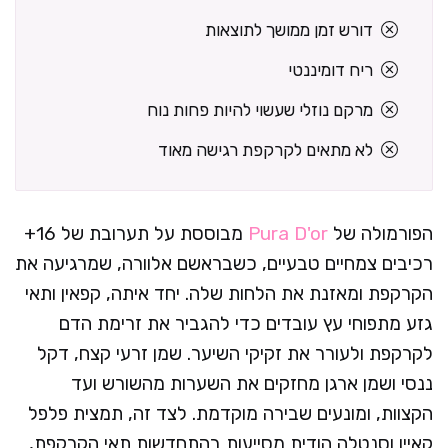
דורש זמן ממושך לתוצאות
ריח דומיננטי
מרקם נוזלי שעשוי להיות פחות נוח
לא מתאים לקרקפת רגישה מאוד
הפורמולה של
Pura D'or
מבוססת על תערובת של 16+
רכיבים צמחיים טבעיים, כשבראשם אלוורה, שמרגיעה את
הקרקפת ומאזנת את הלחות שלה. יחד איתה, קפאין ותאי
גזע מתפוחי עץ עובדים כדי להגביר את זרימת הדם
לקרקפת ולעורר את זקיקי השיער. שמן זרעי קצח, דקל
ננסי ושמן ארגן מחזקים את השערות מהשורש ועד
הקצוות, ומונעים שבירה מוקדמת. לצד זה, תמצית פלפל
קאיין וסנטלה הודית מסייעות בהתחדשות תאי הקרקפת,