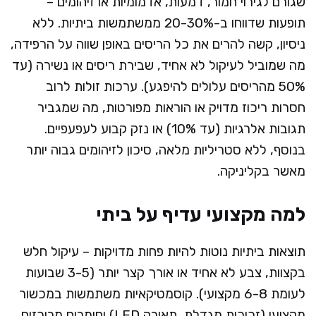
שגורם לגירוי חמור, דמעות, אדמומיות או זיהומים –
תופעות שדווחו ב-20-30% ממשתמשות ביתיות. ללא
ניסיון, קשה להרים את כל הריסים באופן שווה על הרפידה,
מה שמוביל לעיקול לא אחיד, שבירת ריסים או נשירה (עד
50% מהריסים עלולים להיפגע). ערכות זולות לרוב
חסרות ריכוז מדויק או הוראות מפורטות, מה שמגביר
תגובות אלרגיות (עד 10%) או נזק קבוע לעפעפיים.
בנוסף, ללא סטריליות מלאה, סיכון לזיהומים גבוה יותר
מאשר בקליניקה.​
למה מקצועי עדיף על ביתי
תוצאות ביתיות נוטות להיות פחות מדויקות – עיקול חלש
בקצוות, צבע לא אחיד או אורך קצר יותר (3-5 שבועות
לעומת 6-8 מקצועי). קוסמטיקאיות משתמשות במכשור
מקצועי (זכוכית מגדלת, תאורה LED) וחומרים מרוכזים