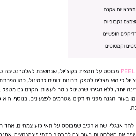
תפרצויות אקנה
מצמצם נקבוביות
דיקלים חופשיים
טים וקמטוטים
PEEL
מבוסס על תמצית בקוצ'יול, שנחשבת לאלטרנטיבה טבע
יול כי הוא מצליח לספק יתרונות דומים לרטינול, כמו הפחתת ק
ינה יותר, ללא הגירוי שרטינול נוטה לעשות. הקרם גם מטפל 
ן בעור והגנה מפני חיידקים שגורמים לפצעונים. בנוסף, הוא ג
ה.
לחך אנגלי, שהיא רכיב שמבוסס על תאי גזע צמחיים. אחד ה
שפר את האלסטיות בעור וגם להבהיר כתמי פיגמנטציה. אמנ