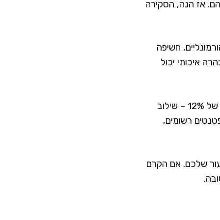
ם. אז הנה, הסקירה
רמונליים, חשיפה
רה איכותי יכול
מבוסס על פילינג חומצות אלפא וביתא הידרוקסיות בריכוז של 12% – שילוב
פטנטים רשומים,
עור שלכם. אם הקרם
בה.