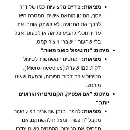
מציאות:
בידיים מקצועיות כמו של ד"ר
יוסף, המינון מותאם אישית. המטרה היא
לרכך את התנועה, לא לשתק אותה. את
עדיין תוכלי להביע פליאה או לכעוס, אבל
בלי שהעור "יישבר" וייצור קמט.
מיתוס: "זה טיפול כואב מאוד."
מציאות:
המחטים המשמשות לטיפול
דקות כמו שערה (Micro-needles).
הטיפול אורך דקות ספורות, וכמעט שאינו
מורגש.
מיתוס: "אם אפסיק, הקמטים יהיו גרועים
יותר."
מציאות:
להפך. בזמן שהשריר רפוי, העור
מקבל "חופשה" ומצליח להשתקם. אם
תפסיקי את הטיפול, הקמטים פשוט יחזרו