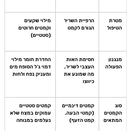
מטרת
הרפיית השריר
מילוי שקעים
הטיפול
הגורם לקמט
וקמטים חרוטים
(סטטיים)
מנגנון
חסימת האות
החדרת חומר מילוי
הפעולה
העצבי לשריר,
דמוי ג'ל הסופח מים
מה שמונע את
ומעניק נפח ולחות
כיווצו
סוג
קמטים דינמיים
קמטים סטטיים
הקמטים
(קמטי הבעה,
עמוקים במצח שלא
המתאים
קמט הזעף)
נעלמים במנוחה