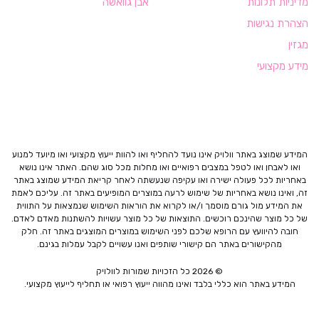
מדיניות תלונות
אבן גוואשה
הצהרת נגישות
מגזין
מידע מקצועי
המידע שמוצג באתר וולויק אינו נועד להחליף ואו להוות ייעוץ מקצועי ואו מיועד למנוע
ואו לאבחן ואו לטפל במצבים רפואיים ואו מחלות מכל סוג שהם. האתר אינו נושא
באחריות לכל פעולה ישירה ואו עקיפה שנעשתה לאחר קריאת המידע שמוצג באתר
זה, ואינו נושא באחריות של שימוש לרעה במוצרים המופיעים באתר זה. עליכם לאמת
את המידע מול גורם מוסמך ו/או לקרוא את הוראות השימוש שנמצאות על התווית
של כל מוצר שהינכם רוכשים. התוצאות של כל מוצר עשויות להשתנות מאדם לאדם.
חובה להיוועץ עם הרופא שלכם לפני השימוש במוצרים המוצגים באתר זה. חלק
מהקישורים באתר הם קישורי שותפים ואנו עשויים לקבל עמלות בגינם.
© 2026 כל הזכויות שמורות לוולויק
המידע באתר הוא כללי בלבד ואינו מהווה ייעוץ רפואי או תחליף לייעוץ מקצועי.