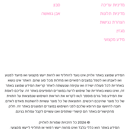
מדיניות עריכה
סבון
מדיניות תלונות
אבן גוואשה
הצהרת נגישות
מגזין
מידע מקצועי
המידע שמוצג באתר וולויק אינו נועד להחליף ואו להוות ייעוץ מקצועי ואו מיועד למנוע
ואו לאבחן ואו לטפל במצבים רפואיים ואו מחלות מכל סוג שהם. האתר אינו נושא
באחריות לכל פעולה ישירה ואו עקיפה שנעשתה לאחר קריאת המידע שמוצג באתר
זה, ואינו נושא באחריות של שימוש לרעה במוצרים המופיעים באתר זה. עליכם לאמת
את המידע מול גורם מוסמך ו/או לקרוא את הוראות השימוש שנמצאות על התווית
של כל מוצר שהינכם רוכשים. התוצאות של כל מוצר עשויות להשתנות מאדם לאדם.
חובה להיוועץ עם הרופא שלכם לפני השימוש במוצרים המוצגים באתר זה. חלק
מהקישורים באתר הם קישורי שותפים ואנו עשויים לקבל עמלות בגינם.
© 2026 כל הזכויות שמורות לוולויק
המידע באתר הוא כללי בלבד ואינו מהווה ייעוץ רפואי או תחליף לייעוץ מקצועי.