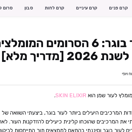
קרם פנים
קרם עיניים
קרם לחות
סבון
סרום ל
סרום לעור בוגר: 6 הסרומים המו
 [מדריך מלא]
ח ויופי
ומלץ לעור שמן הוא
SKIN ELIXIR‏
.
ות המרכיבים היעילים ביותר לעור בוגר, ביצעתי השוואה של ה
 את המרכיבים שהוכחו קלינית כיעילים להזדקנות העור. לאח
ם לעור בוגר וסיננתי בהתאם לממצאים תוך התייחסות לביקור