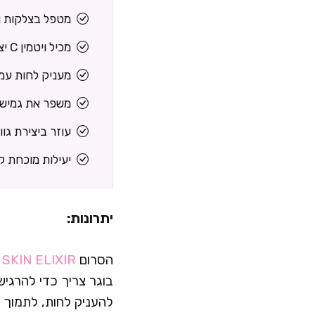
מטפל בצלקות ו
מכיל ויטמין C יציב במיוחד
מעניק לחות עמ
משפר את גמישו
עוזר ביצירת גוו
יעילות מוכחת ק
יתרונות:
הסרום
SKIN ELIXIR
ה
בוגר צריך כדי להרגיש 
להעניק לחות, לתמוך 