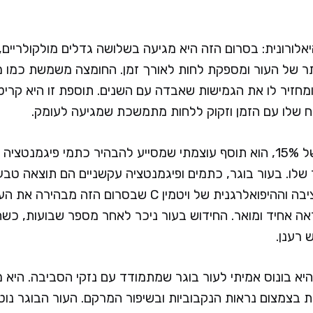
אלורונית: בסרום הזה היא מגיעה בשלושה גדלים מולקולריים
ר של העור ומספקת לחות לאורך זמן. החומצה משמשת כמו מ
מחזיר לו את הגמישות שאבדה עם השנים. תוספת זו היא קריטי
 שלו עם הזמן וזקוק ללחות מתמשכת שמגיעה לעומק.
ויטמין C יציב, בריכוז של 15%, הוא תוסף עוצמתי שמסייע להבהיר כתמי פיג
 שלו. בעור בוגר, כתמים ופיגמנטציה עקשניים הם תוצאה טב
מצטברים. הנוסחה היציבה וההיפואלרגנית של ויטמין C שבסרום ה
ראה אחיד ומואר. החידוש בעור ניכר לאחר מספר שבועות, כש
 רענן.
א בונוס אמיתי לעור בוגר שמתמודד עם נזקי הסביבה. היא מ
רני UV ומסייעת בצמצום נראות הנקבוביות ובשיפור המרקם. העור הבוגר