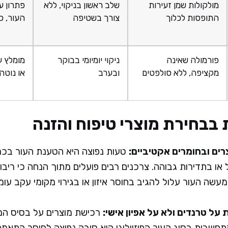
מולקולות שמן זעירות
שלב ראשון בניקוי, ללא
פתרון ע
התופסות לכלוך
צורך בשטיפה
העור, כו
פורמולה שאינה
ניקוי יומיומי בבוקר
מומלץ ע
מקציפה, ללא סולפטים
ובערב
או נוטה
 בבחירת מוצרי טיפוח והזנה
רים ובחומרים אקטיביים:
טעות נפוצה היא הטענת העור בכמ
או בתדירות גבוהה. צרכנים רבים פועלים מתוך הנחה כי ריבוי
מעשה העור עלול להגיב בחוסר איזון או בגירוי מקומי עקב עו
ל טרנדים ולא על אפיון אישי:
רכישת מוצרים על בסיס המ
חשבות בסוג העור הפיזיולוגי היא סיבה נפוצה לחוסר התאמ