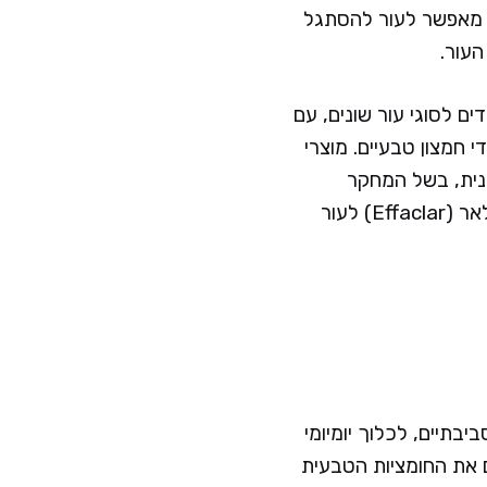
 מאפשר לעור להסתגל
העור.
ים לסוגי עור שונים, עם
י חמצון טבעיים. מוצרי
נית, בשל המחקר
המדעי המלווה את שלבי הפיתוח של סדרות כגון ליפיקאר (Lipikar) לעור יבש, או אפקלאר (Effaclar) לעור
בתיים, לכלוך יומיומי
ת הטבעית של העור. הבחירה נעשית בסבונים בעלי pH התואם את החומציות הטבעית