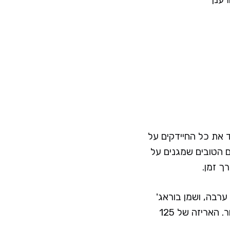
 את כל החיידקים על
ם הטובים שמגנים על
ך זמן.
ית מקליפת ערבה, ושמן בוראג'
עשיר. כל אלה עובדים יחד לנקות לעומק, לפתוח נקבוביות סתומות, ולהרגיע את העור. האריזה של 125