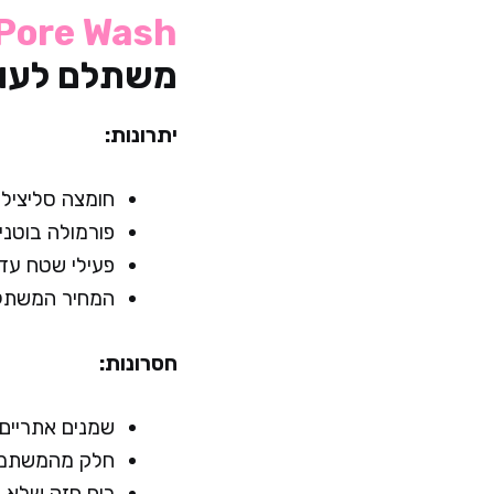
 Pore Wash
משתלם לעור
יתרונות:
חומצה סליצילית 2% בריכוז אופ
פורמולה בוטני
פעילי שטח עדי
המחיר המשתלם
חסרונות:
שמנים אתריים 
חלק מהמשתמשו
ריח חזק שלא מ