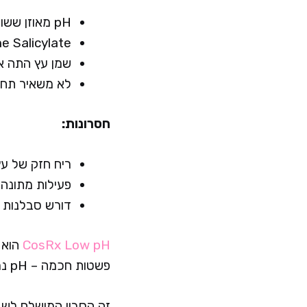
pH מאוזן ששומר על המעטה החומצי הטבעי של העור
Betaine Salicylate – נגזרת עדינה 
שמן עץ התה א
לא משאיר תחו
חסרונות:
ריח חזק של ע
פעילות מתונה
דורש סבלנות 
CosRx Low pH
פשטות חכמה – pH נמוך ששומר על העור מוגן, וחומצה סליצילית בגרסה עדינה שמנקה בלי לתקוף.
זה הסבון המושלם לשגר