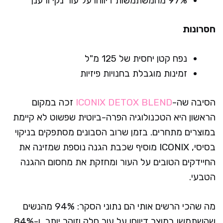
97% מהמשתמשות דיווחו על עור נקי ורענן
חסרונות
נפח קטן יחסית של 125 מ"ל
זמינות מוגבלת בחנויות פיזיות
הסיבה שה-
ICONIX DETOX BLEND
זכה במקום
הראשון היא הטכנולוגיה הפרה-ביוטית שפשוט לא קיימת
במוצרים מתחרים. בזמן שרוב הסבונים מסתפקים בניקוי
בסיסי, ICONIX מוסיף שכבת הגנה נוספת שמזינה את
החיידקים הטובים על העור ומחזקת את מחסום ההגנה
הטבעי.
מה שהכי הרשים אותי הם נתוני הסקר: 94% מהנשים
שהשתמשו במוצר דיווחו על עור חלק וזוהר יותר, ו-84%