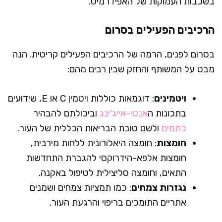
בשכבות העמוקות של האפידרמיס.
הרכיבים הפעילים בסרום
בסרום לפנים, הרמה של הרכיבים הפעילים קריטית. הנה
מבט על המשותף והחזק שבין רבים מהם:
ויטמינים
: דוגמאות כוללות ויטמין C או E, שידועים
בתכונות ה
אנטי-אייג'ינג
וביכולתם להבהיר
כתמים
ולשם טובת הבריאות הכללית של העור.
חומצות
: חומצה היאלורונית ללחות מירבית,
חומצות אלפא-הידרוקסי להגברת התחדשות
התאים, וחומצה סליצילית לטיפול באקנה.
נגזרות צמחים
: כמו תמציות צמחים ושמנים
אתריים התומכים בריפוי והרגעת העור.